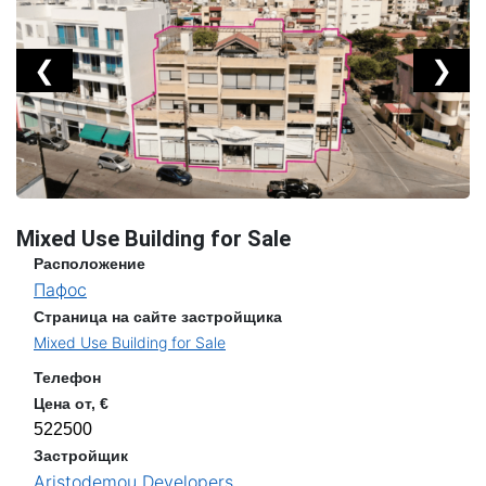
❮
❯
Mixed Use Building for Sale
Расположение
Пафос
Страница на сайте застройщика
Mixed Use Building for Sale
Телефон
Цена от, €
522500
Застройщик
Aristodemou Developers