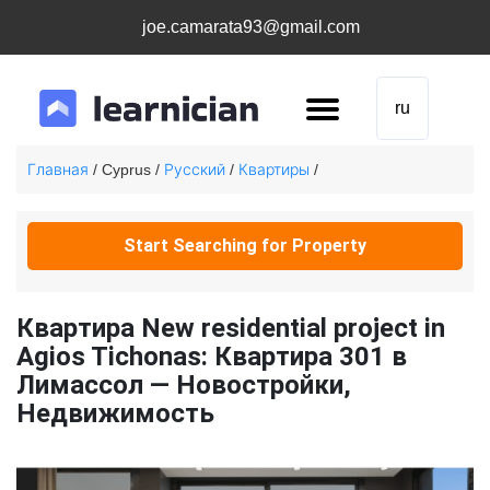
joe.camarata93@gmail.com
ru
Главная
Русский
Квартиры
/ Cyprus /
/
/
Start Searching for Property
Квартира New residential project in
Agios Tichonas: Квартира 301 в
Лимассол — Новостройки,
Недвижимость