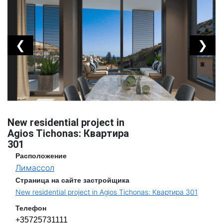
❮
❯
New residential project in
Agios Tichonas: Квартира
301
Расположение
Лимассол
Страница на сайте застройщика
New residential project in Agios Tichonas: Квартира 301
Телефон
+35725731111