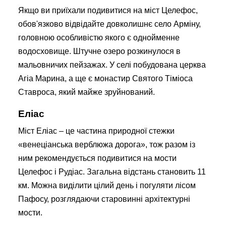
Якщо ви приїхали подивитися на міст Целефос,
обов'язково відвідайте довколишнє село Арміну,
головною особливістю якого є однойменне
водосховище. Штучне озеро розкинулося в
мальовничих пейзажах. У селі побудована церква
Агіа Марина, а ще є монастир Святого Тіміоса
Ставроса, який майже зруйнований.
Еліас
Міст Еліас – це частина природної стежки
«венеціанська верблюжа дорога», тож разом із
ним рекомендується подивитися на мости
Целефос і Рудіас. Загальна відстань становить 11
км. Можна виділити цілий день і погуляти лісом
Пафосу, розглядаючи старовинні архітектурні
мости.