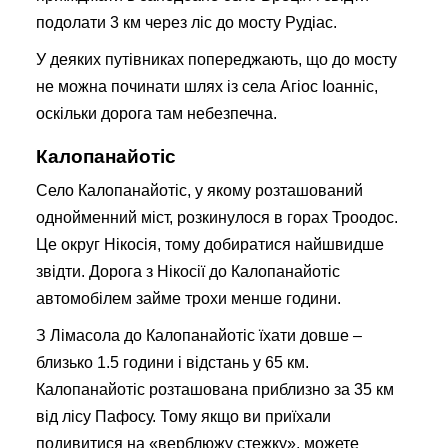
подолати 3 км через ліс до мосту Рудіас.
У деяких путівниках попереджають, що до мосту
не можна починати шлях із села Агіос Іоанніс,
оскільки дорога там небезпечна.
Калопанайотіс
Село Калопанайотіс, у якому розташований
однойменний міст, розкинулося в горах Троодос.
Це округ Нікосія, тому добиратися найшвидше
звідти. Дорога з Нікосії до Калопанайотіс
автомобілем займе трохи менше години.
З Лімасола до Калопанайотіс їхати довше –
близько 1.5 години і відстань у 65 км.
Калопанайотіс розташована приблизно за 35 км
від лісу Пафосу. Тому якщо ви приїхали
подивитися на «верблюжу стежку», можете