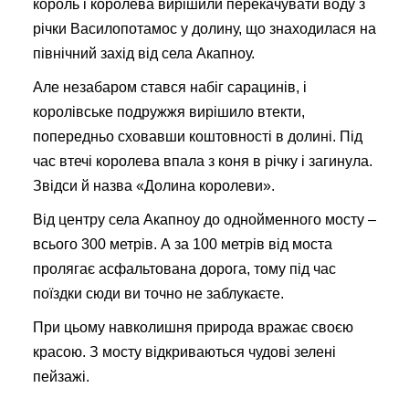
король і королева вирішили перекачувати воду з
річки Василопотамос у долину, що знаходилася на
північний захід від села Акапноу.
Але незабаром стався набіг сарацинів, і
королівське подружжя вирішило втекти,
попередньо сховавши коштовності в долині. Під
час втечі королева впала з коня в річку і загинула.
Звідси й назва «Долина королеви».
Від центру села Акапноу до однойменного мосту –
всього 300 метрів. А за 100 метрів від моста
пролягає асфальтована дорога, тому під час
поїздки сюди ви точно не заблукаєте.
При цьому навколишня природа вражає своєю
красою. З мосту відкриваються чудові зелені
пейзажі.