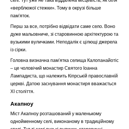
селі. Тут уже не така віддалена місцевість, як біля
«верблюжої стежки». Тому в окрузі більше
пам'яток.
Перш за все, потрібно відвідати саме село. Воно
дуже мальовниче, зі старовинною архітектурою та
вузькими вуличками. Неподалік є цілющі джерела
із сірки.
Головна визначна пам'ятка селища Калопанайотіс
– це чоловічий монастир Святого Іоанна
Лампадиста, що належить Кіпрській православній
церкві. Датою заснування монастиря вважається
XI століття.
Акапноу
Міст Акапноу розташований у маленькому
однойменному селі, виконаному в традиційному