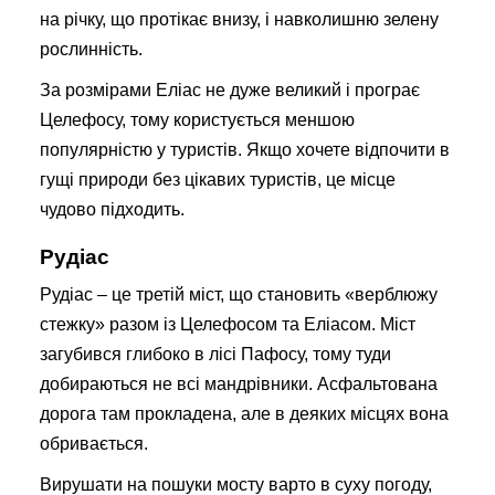
на річку, що протікає внизу, і навколишню зелену
рослинність.
За розмірами Еліас не дуже великий і програє
Целефосу, тому користується меншою
популярністю у туристів. Якщо хочете відпочити в
гущі природи без цікавих туристів, це місце
чудово підходить.
Рудіас
Рудіас – це третій міст, що становить «верблюжу
стежку» разом із Целефосом та Еліасом. Міст
загубився глибоко в лісі Пафосу, тому туди
добираються не всі мандрівники. Асфальтована
дорога там прокладена, але в деяких місцях вона
обривається.
Вирушати на пошуки мосту варто в суху погоду,