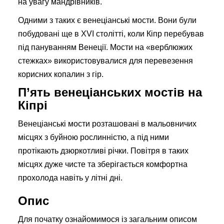
на увагу мандрівників.
Одними з таких є венеціанські мости. Вони були
побудовані ще в XVI столітті, коли Кіпр перебував
під пануванням Венеції. Мости на «верблюжих
стежках» використовувалися для перевезення
корисних копалин з гір.
П’ять венеціанських мостів на
Кіпрі
Венеціанські мости розташовані в мальовничих
місцях з буйною рослинністю, а під ними
протікають дзюркотливі річки. Повітря в таких
місцях дуже чисте та зберігається комфортна
прохолода навіть у літні дні.
Опис
Для початку ознайомимося із загальним описом