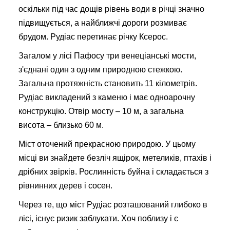
оскільки під час дощів рівень води в річці значно
підвищується, а найближчі дороги розмиває
брудом. Рудіас перетинає річку Ксерос.
Загалом у лісі Пафосу три венеціанські мости,
з'єднані один з одним природною стежкою.
Загальна протяжність становить 11 кілометрів.
Рудіас викладений з каменю і має одноарочну
конструкцію. Отвір мосту – 10 м, а загальна
висота – близько 60 м.
Міст оточений прекрасною природою. У цьому
місці ви знайдете безліч ящірок, метеликів, птахів і
дрібних звірків. Рослинність буйна і складається з
рівнинних дерев і сосен.
Через те, що міст Рудіас розташований глибоко в
лісі, існує ризик заблукати. Хоч поблизу і є