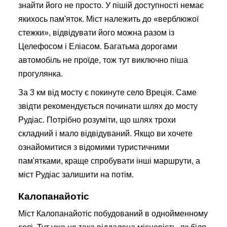
знайти його не просто. У пішій доступності немає
якихось пам'яток. Міст належить до «верблюжої
стежки», відвідувати його можна разом із
Целефосом і Еліасом. Багатьма дорогами
автомобіль не проїде, тож тут виключно піша
прогулянка.
За 3 км від мосту є покинуте село Вреція. Саме
звідти рекомендується починати шлях до мосту
Рудіас. Потрібно розуміти, що шлях трохи
складний і мало відвідуваний. Якщо ви хочете
ознайомитися з відомими туристичними
пам'ятками, краще спробувати інші маршрути, а
міст Рудіас залишити на потім.
Калопанайотіс
Міст Калопанайотіс побудований в однойменному