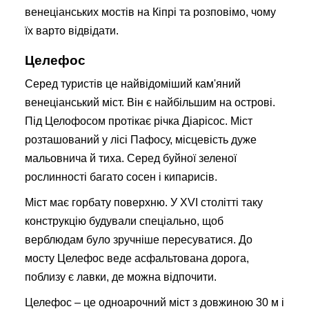
венеціанських мостів на Кіпрі та розповімо, чому
їх варто відвідати.
Целефос
Серед туристів це найвідоміший кам'яний
венеціанський міст. Він є найбільшим на острові.
Під Целофосом протікає річка Діарісос. Міст
розташований у лісі Пафосу, місцевість дуже
мальовнича й тиха. Серед буйної зеленої
рослинності багато сосен і кипарисів.
Міст має горбату поверхню. У XVI столітті таку
конструкцію будували спеціально, щоб
верблюдам було зручніше пересуватися. До
мосту Целефос веде асфальтована дорога,
поблизу є лавки, де можна відпочити.
Целефос – це одноарочний міст з довжиною 30 м і