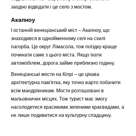
заодно відвідати і це село з мостом.
Акапноу
І останній венеціанський міст – Акапноу, що
знаходився в однойменному селі на схилі
пагорба. Це округ Лімасола, тож поїздку краще
починати саме з цього міста. Якщо їхати
автомобілем, дорога займе приблизно годину.
Венеціанські мости на Кіпрі – це цікава
архітектурна пам'ятка, яку точно варто побачити
всім мандрівникам. Мости розташовані в
мальовничих місцях. Тож турист має змогу
насолодитися красивими зеленими краєвидами, а
не лише подивитися на культурну спадщину.