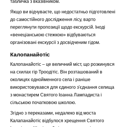
табличка з вказівником.
Якщо ви відчуваєте, що недостатньо підготовлені
до самостійного дослідження лісу, варто
переглянути пропозиції щодо екскурсій. Іноді
«венеціанською стежкою» відбуваються
організовані екскурсії з досвідченим гідом.
Калопанайотіс
Калопанайотіс – це величний міст, що розкинувся
на схилах гір Троодітіс. Він розташований в
околицях однойменного села і раніше
використовувався для єдиного з'єднання селища
з монастирем Святого Іоанна Лампадиста і
сільською початковою школою.
Згідно з переказами, недалеко від моста
Калапанайотіс відбулося хрещення Святого