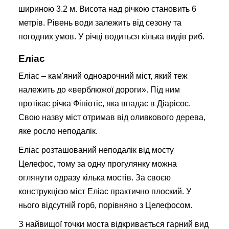
шириною 3.2 м. Висота над річкою становить 6
метрів. Рівень води залежить від сезону та
погодних умов. У річці водиться кілька видів риб.
Еліас
Еліас – кам'яний одноарочний міст, який теж
належить до «верблюжої дороги». Під ним
протікає річка Фініотіс, яка впадає в Діарісос.
Свою назву міст отримав від оливкового дерева,
яке росло неподалік.
Еліас розташований неподалік від мосту
Целефос, тому за одну прогулянку можна
оглянути одразу кілька мостів. За своєю
конструкцією міст Еліас практично плоский. У
нього відсутній горб, порівняно з Целефосом.
З найвищої точки моста відкривається гарний вид