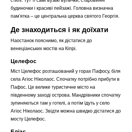
стилі. Тут ті самі вузькі вулички, старовинні
будиночки і красиві пейзажі. Головна визначна
пам'ятка – це центральна церква святого Георгія.
Де знаходиться і як доїхати
Наостанок пояснимо, як дістатися до
венеціанських мостів на Кіпрі.
Целефос
Міст Целефос розташований у горах Пафосу, біля
села Агіос Ніколаос. Спочатку потрібно прибути в
Пафос. Це велике туристичне місто на
південному заході острова. Мандрівники спочатку
зупиняються там у готелі, а потім їдуть у село
Агіос Ніколаос. Звідти можна швидко дістатися до
мосту Целефос.
Еліас