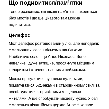
Що подивитися/пам’ятки
Тепер розповімо, які цікаві пам'ятки знаходяться
біля мостів і що ще цікавого там можна
подивитися.
Целефос
Міст Целефос розташований у лісі, але неподалік
є мальовничі села з кількома пам'ятками.
Найближче село – це Агіос Ніколаос. Воно
невелике і дуже затишне, просякнуте місцевим
колоритом і оточене зеленими пейзажами.
Можна прогулятися вузькими вуличками,
помилуватися будинками в старовинному стилі та
поспілкуватися з привітними місцевими
жителями. А ще спробувати місцеву кухню. У селі
є маленька візантійська церква Агіос Ніколаос.