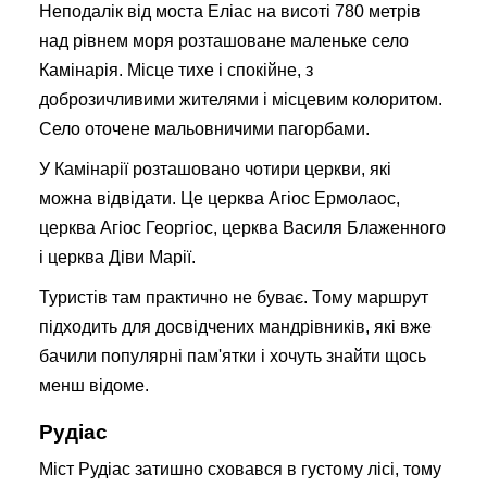
Неподалік від моста Еліас на висоті 780 метрів
над рівнем моря розташоване маленьке село
Камінарія. Місце тихе і спокійне, з
доброзичливими жителями і місцевим колоритом.
Село оточене мальовничими пагорбами.
У Камінарії розташовано чотири церкви, які
можна відвідати. Це церква Агіос Ермолаос,
церква Агіос Георгіос, церква Василя Блаженного
і церква Діви Марії.
Туристів там практично не буває. Тому маршрут
підходить для досвідчених мандрівників, які вже
бачили популярні пам'ятки і хочуть знайти щось
менш відоме.
Рудіас
Міст Рудіас затишно сховався в густому лісі, тому