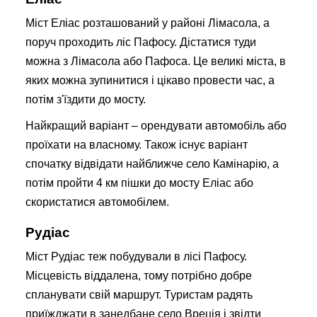
Міст Еліас розташований у районі Лімасола, а
поруч проходить ліс Пафосу. Дістатися туди
можна з Лімасола або Пафоса. Це великі міста, в
яких можна зупинитися і цікаво провести час, а
потім з'їздити до мосту.
Найкращий варіант – орендувати автомобіль або
проїхати на власному. Також існує варіант
спочатку відвідати найближче село Камінарію, а
потім пройти 4 км пішки до мосту Еліас або
скористатися автомобілем.
Рудіас
Міст Рудіас теж побудували в лісі Пафосу.
Місцевість віддалена, тому потрібно добре
спланувати свій маршрут. Туристам радять
приїжджати в занедбане село Вреція і звідти