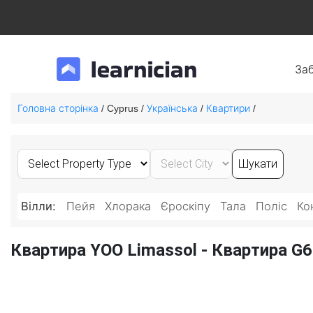
За
Головна сторінка
Українська
Квартири
/ Cyprus /
/
/
Вілли:
Пейя
Хлорака
Єроскіпу
Тала
Поліс
Ко
Квартира YOO Limassol - Квартира G6