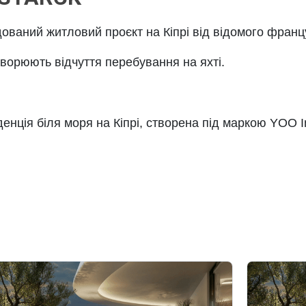
ований житловий проєкт
на Кіпрі від
відомого франц
творюють
відчуття перебування на яхті
.
енція біля моря
на Кіпрі, створена під маркою
YOO In