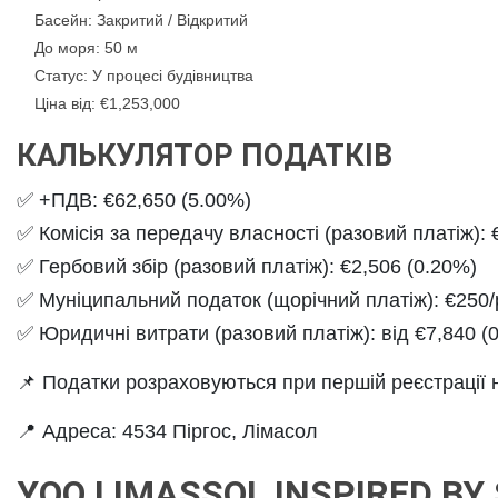
Басейн
: Закритий / Відкритий
До моря
: 50 м
Статус
: У процесі будівництва
Ціна від
: €1,253,000
КАЛЬКУЛЯТОР ПОДАТКІВ
✅
+ПДВ
: €62,650 (5.00%)
✅
Комісія за передачу власності
(разовий платіж): 
✅
Гербовий збір
(разовий платіж): €2,506 (0.20%)
✅
Муніципальний податок
(щорічний платіж): €250/
✅
Юридичні витрати
(разовий платіж): від €7,840 (
📌 Податки розраховуються при першій реєстрації 
📍
Адреса
: 4534 Піргос, Лімасол
YOO LIMASSOL INSPIRED BY