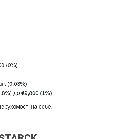
€0 (0%)
рік (0.03%)
0.8%) до €9,800 (1%)
нерухомості на себе.
 STARCK