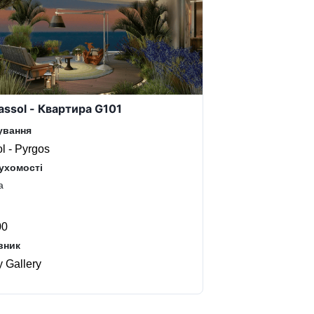
ssol - Квартира G101
ування
l - Pyrgos
ухомості
а
00
вник
y Gallery