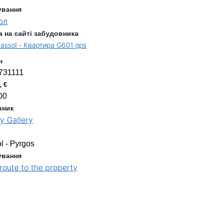
ування
ол
а на сайті забудовника
assol - Квартира G601 gps
н
731111
, €
00
вник
y Gallery
l - Pyrgos
ування
 route to the property