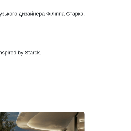
узького дизайнера Філіппа Старка
.
spired by Starck
.