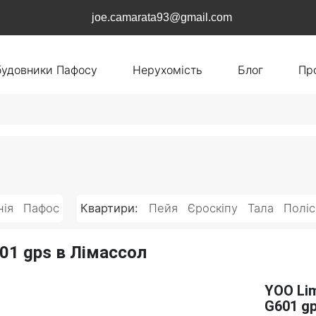
joe.camarata93@gmail.com
будовники Пафосу
Нерухомість
Блог
Пр
нія
Пафос
Квартири:
Пейя
Єроскіпу
Тала
Поліс
01 gps в Лімассол
YOO Lim
G601 g