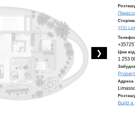
Розташ
Лімасс
Сторінк
YOO Lim
Телефо
+35725
❯
Ціна від
1 253 0
Забудо
Propert
Адреса
Limasso
Розташ
Build a