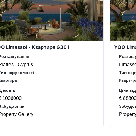
O Limassol - Квартира G301
YOO Lima
Розташування
Розташ
Platres - Cyprus
Limasso
Тип нерухомості
Тип нер
Квартира
Квартир
Ціна від
Ціна від
€ 1006000
€ 8880
Забудовник
Забудо
Property Gallery
Propert