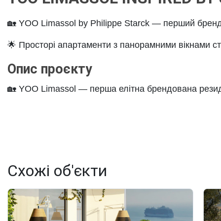
🏡
YOO Limassol by Philippe Starck
—
перший бренд
🌟
Просторі апартаменти з панорамними вікнами
с
Опис проєкту
🏡
YOO Limassol
—
перша елітна брендована резид
Схожі об'єкти