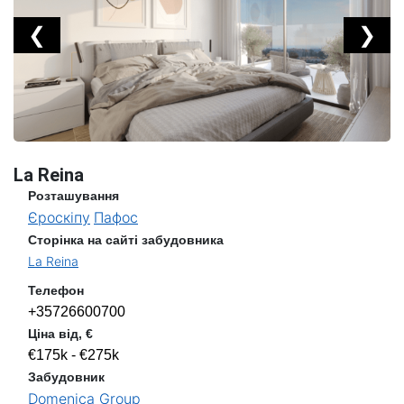
❮
❯
La Reina
Розташування
Єроскіпу
Пафос
Сторінка на сайті забудовника
La Reina
Телефон
+35726600700
Ціна від, €
€175k - €275k
Забудовник
Domenica Group