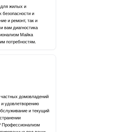
 для жилых и
к безопасности и
е и ремонт, так и
ли вам диагностика
сионализм Майка
им потребностям.
я частных домовладений
и и удовлетворению
обслуживание и текущий
устранении
а? Профессионализм
птированные под ваши