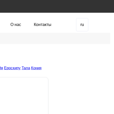
О нас
Контакты
ru
йя
Ероскипу
Тала
Кония