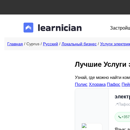
Застрой
Главная
/ Cyprus /
Русский
/
Локальный бизнес
/
Услуги электри
Лучшие Услуги 
Узнай, где можно найти ком
Полис
Хлорака
Пафос
Пей
элект
📍
Пафос
📞
+357
Язык: а