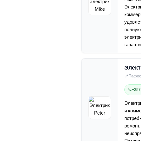
Электр
коммер
удовлет
полную 
электр
гарант
Элект
📍
Пафо
📞
+357
Электр
и комм
потреб
ремонт,
неиспр
Питера