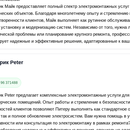
ик Майк предоставляет полный спектр электромонтажных услуг
ческих объектов. Благодаря многолетнему опыту и стремлению 
воренности клиентов, Майк выполняет как рутинное обслуживани
установку и модернизацию систем. Независимо от того, нужна 
ической проблемы или планирование крупного ремонта, профес
ирует надежные и эффективные решения, адаптированные к ваш
рик Peter
с
 96 371488
ик Peter предлагает комплексные электромонтажные услуги дл
ерческих помещений. Опыт работы и стремление к безопасност
ностей клиентов позволяют Питеру выполнять как стандартное 
 так и полное обновление электросистем. Вам нужна помощь в 
авности или консультация по электромонтажу в рамках ремонт
 обеспечит надежные и эффективные решения, специально ада