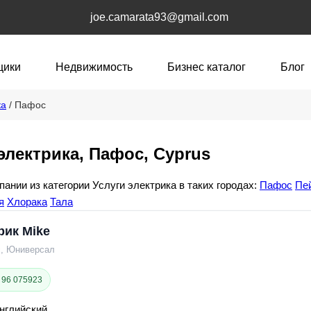
joe.camarata93@gmail.com
щики
Недвижимость
Бизнес каталог
Блог
ка
/ Пафос
электрика, Пафос, Cyprus
пании из категории Услуги электрика в таких городах:
Пафос
Пе
я
Хлорака
Тала
рик Mike
, Юниверсал
 96 075923
нглийский